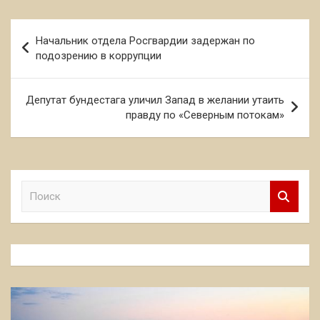
Навигация
Начальник отдела Росгвардии задержан по
по
подозрению в коррупции
записям
Депутат бундестага уличил Запад в желании утаить
правду по «Северным потокам»
П
о
и
с
к