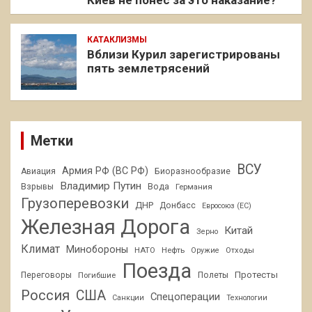
Киев не понес за это наказание?
КАТАКЛИЗМЫ
Вблизи Курил зарегистрированы
пять землетрясений
Метки
ВСУ
Армия РФ (ВС РФ)
Авиация
Биоразнообразие
Владимир Путин
Взрывы
Вода
Германия
Грузоперевозки
ДНР
Донбасс
Евросоюз (ЕС)
Железная Дорога
Китай
Зерно
Климат
Минобороны
НАТО
Нефть
Отходы
Оружие
Поезда
Протесты
Переговоры
Погибшие
Полеты
Россия
США
Спецоперации
Санкции
Технологии