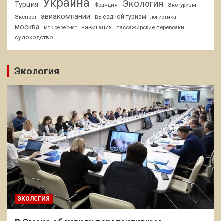
Украина
Экология
Турция
Франция
Экотуризм
авиакомпании
Экспорт
выездной туризм
логистика
москва
навигация
пассажирские перевозки
мтк север-юг
судоходство
Экология
ЭКОЛОГИЯ