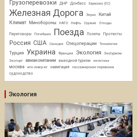
Грузоперевозки
ДНР
Донбасс
Евросоюз (ЕС)
Железная Дорога
Китай
Зерно
Климат
Минобороны
НАТО
Нефть
Отходы
Оружие
Поезда
Протесты
Переговоры
Погибшие
Полеты
Россия
США
Спецоперации
Санкции
Технологии
Украина
Экология
Турция
Франция
Экотуризм
авиакомпании
Экспорт
выездной туризм
логистика
москва
навигация
пассажирские перевозки
мтк север-юг
судоходство
Экология