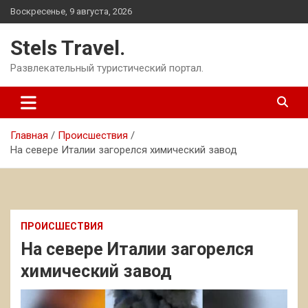
Перейти
Воскресенье, 9 августа, 2026
к
содержимому
Stels Travel.
Развлекательный туристический портал.
Главная
Происшествия
На севере Италии загорелся химический завод
ПРОИСШЕСТВИЯ
На севере Италии загорелся
химический завод