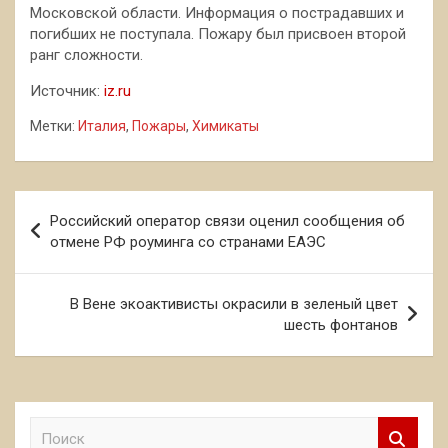
Московской области. Информация о пострадавших и
погибших не поступала. Пожару был присвоен второй
ранг сложности.
Источник:
iz.ru
Метки:
Италия
,
Пожары
,
Химикаты
Навигация
Российский оператор связи оценил сообщения об
по
отмене РФ роуминга со странами ЕАЭС
записям
В Вене экоактивисты окрасили в зеленый цвет
шесть фонтанов
П
о