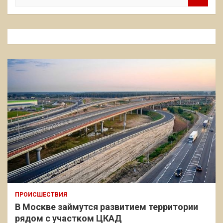
и
с
к
ПРОИСШЕСТВИЯ
В Москве займутся развитием территории
рядом с участком ЦКАД