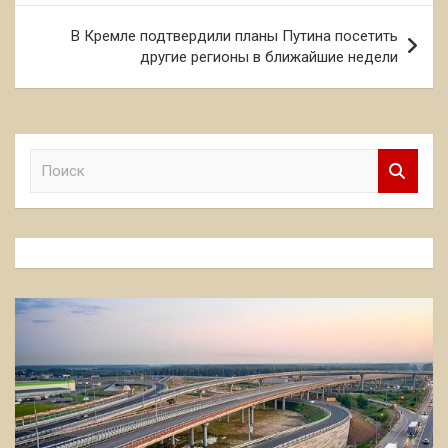
записям
В Кремле подтвердили планы Путина посетить
другие регионы в ближайшие недели
П
о
и
с
к