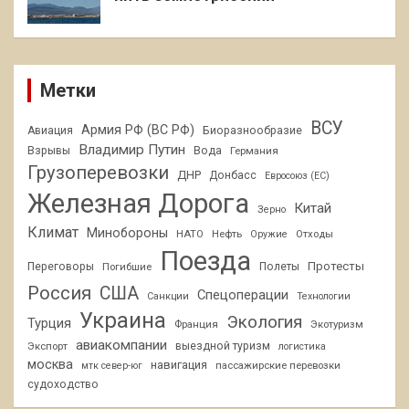
Метки
ВСУ
Армия РФ (ВС РФ)
Авиация
Биоразнообразие
Владимир Путин
Взрывы
Вода
Германия
Грузоперевозки
ДНР
Донбасс
Евросоюз (ЕС)
Железная Дорога
Китай
Зерно
Климат
Минобороны
НАТО
Нефть
Отходы
Оружие
Поезда
Протесты
Переговоры
Погибшие
Полеты
Россия
США
Спецоперации
Санкции
Технологии
Украина
Экология
Турция
Франция
Экотуризм
авиакомпании
Экспорт
выездной туризм
логистика
москва
навигация
пассажирские перевозки
мтк север-юг
судоходство