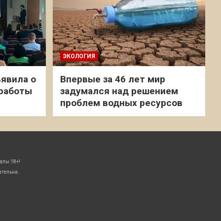
ЭКОЛОГИЯ
явила о
Впервые за 46 лет мир
 работы
задумался над решением
проблем водных ресурсов
алы 18+!
ательна.