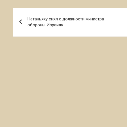
Навигация
Нетаньяху снял с должности министра
по
обороны Израиля
записям