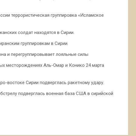
ссии террористическая группировка «Исламское
иканских солдат находятся в Сирии.
иранским группировкам в Сирии.
она и перегруппировывает лояльные силы
ых месторождениях Аль-Омар и Конико 24 марта
еро-востоке Сирии подверглась ракетному удару.
обстрелу подверглась военная база США в сирийской