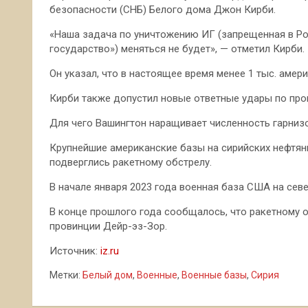
безопасности (СНБ) Белого дома Джон Кирби.
«Наша задача по уничтожению ИГ (запрещенная в Ро
государство») меняться не будет», — отметил Кирби.
Он указал, что в настоящее время менее 1 тыс. амер
Кирби также допустил новые ответные удары по про
Для чего Вашингтон наращивает численность гарниз
Крупнейшие американские базы на сирийских нефтян
подверглись ракетному обстрелу.
В начале января 2023 года военная база США на сев
В конце прошлого года сообщалось, что ракетному 
провинции Дейр-эз-Зор.
Источник:
iz.ru
Метки:
Белый дом
,
Военные
,
Военные базы
,
Сирия