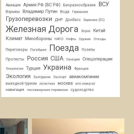
ВСУ
Армия РФ (ВС РФ)
Авиация
Биоразнообразие
Владимир Путин
Взрывы
Вода
Германия
Грузоперевозки
ДНР
Донбасс
Евросоюз (ЕС)
Железная Дорога
Китай
Зерно
Климат
Минобороны
НАТО
Нефть
Отходы
Оружие
Поезда
Переговоры
Погибшие
Полеты
Россия
США
Спецоперации
Протесты
Санкции
Украина
Турция
Франция
Технологии
Экология
авиакомпании
Экотуризм
Экспорт
москва
выездной туризм
логистика
мтк север-юг
навигация
пассажирские перевозки
судоходство