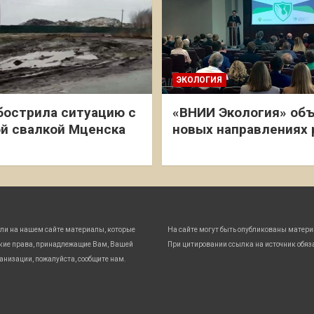
ЭКОЛОГИЯ
бострила ситуацию с
«ВНИИ Экология» объ
й свалкой Мценска
новых направлениях
ли на нашем сайте материалы, которые
На сайте могут быть опубликованы матери
кие права, принадлежащие Вам, Вашей
При цитировании ссылка на источник обяз
анизации, пожалуйста, сообщите нам.