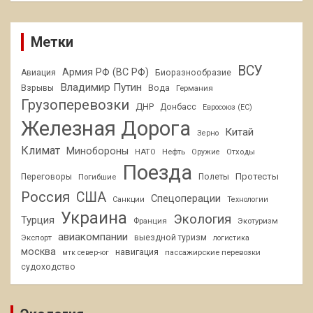
Метки
ВСУ
Армия РФ (ВС РФ)
Авиация
Биоразнообразие
Владимир Путин
Взрывы
Вода
Германия
Грузоперевозки
ДНР
Донбасс
Евросоюз (ЕС)
Железная Дорога
Китай
Зерно
Климат
Минобороны
НАТО
Нефть
Отходы
Оружие
Поезда
Протесты
Переговоры
Погибшие
Полеты
Россия
США
Спецоперации
Санкции
Технологии
Украина
Экология
Турция
Франция
Экотуризм
авиакомпании
Экспорт
выездной туризм
логистика
москва
навигация
пассажирские перевозки
мтк север-юг
судоходство