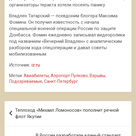
организаторы теракта хотели посеять панику.
Владлен Татарский — псевдоним блогера Максима
Фомина. Он получил известность с начала
специальной военной операции России по защите
Донбасса. Фомин ежедневно записывал видеоролики
под названием «Вечерний Владлен» с аналитическим
разбором хода спецоперации и давал советы
мобилизованным.
Источник:
iz.ru
Метки:
Авиабилеты
,
Аэропорт Пулково
,
Взрывы
,
Подозреваемые
,
Санкт-Петербург
Навигация
Теплоход «Михаил Ломоносов» пополнит речной
по
флот Якутии
записям
В России разработали единый стандарт