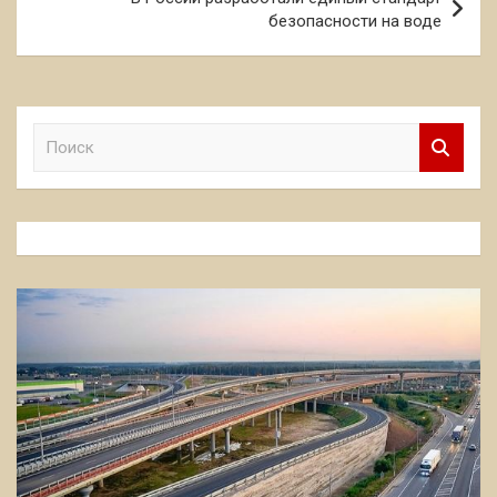
безопасности на воде
П
о
и
с
к