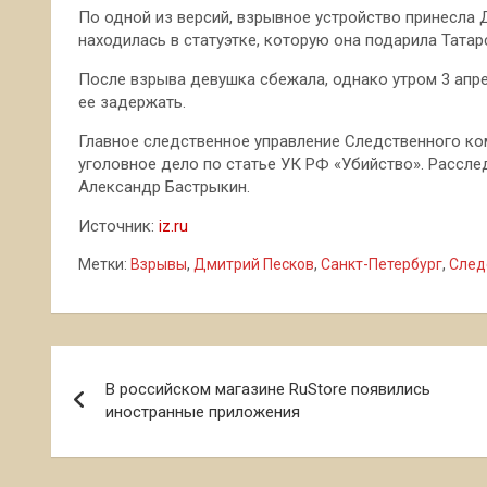
По одной из версий, взрывное устройство принесла 
находилась в статуэтке, которую она подарила Татар
После взрыва девушка сбежала, однако утром 3 апр
ее задержать.
Главное следственное управление Следственного ко
уголовное дело по статье УК РФ «Убийство». Рассле
Александр Бастрыкин.
Источник:
iz.ru
Метки:
Взрывы
,
Дмитрий Песков
,
Санкт-Петербург
,
След
Навигация
В российском магазине RuStore появились
по
иностранные приложения
записям