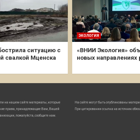
ЭКОЛОГИЯ
бострила ситуацию с
«ВНИИ Экология» объ
й свалкой Мценска
новых направлениях
ли на нашем сайте материалы, которые
На сайте могут быть опубликованы матери
кие права, принадлежащие Вам, Вашей
При цитировании ссылка на источник обяз
анизации, пожалуйста, сообщите нам.