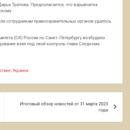
Дарья Трепова. Предполагается, что взрывчатка
скому.
еля сотрудникам правоохранительных органов удалось
митета (СК) России по Санкт-Петербургу возбудило
дование взял под свой контроль глава Следкома
ствие
,
Украина
Итоговый обзор новостей от 31 марта 2023
года