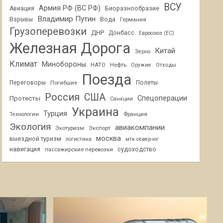
ВСУ
Армия РФ (ВС РФ)
Авиация
Биоразнообразие
Владимир Путин
Взрывы
Вода
Германия
Грузоперевозки
ДНР
Донбасс
Евросоюз (ЕС)
Железная Дорога
Китай
Зерно
Климат
Минобороны
НАТО
Нефть
Отходы
Оружие
Поезда
Переговоры
Погибшие
Полеты
Россия
США
Спецоперации
Протесты
Санкции
Украина
Турция
Франция
Технологии
Экология
авиакомпании
Экотуризм
Экспорт
москва
выездной туризм
логистика
мтк север-юг
навигация
пассажирские перевозки
судоходство