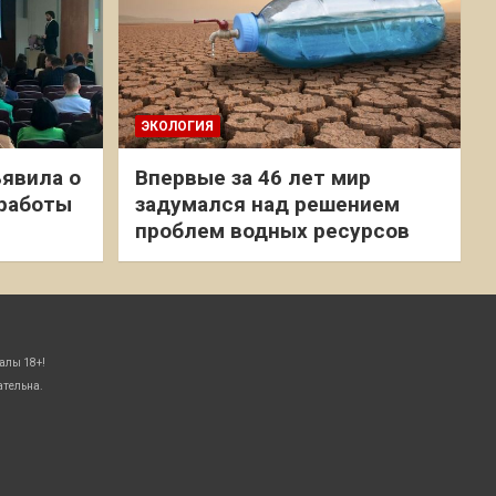
ЭКОЛОГИЯ
явила о
Впервые за 46 лет мир
 работы
задумался над решением
проблем водных ресурсов
алы 18+!
ательна.