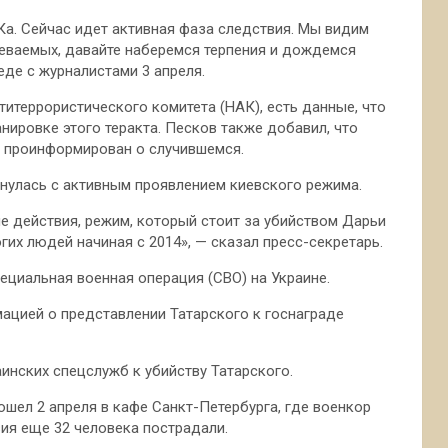
Ка. Сейчас идет активная фаза следствия. Мы видим
еваемых, давайте наберемся терпения и дождемся
еде с журналистами 3 апреля.
титеррористического комитета (НАК), есть данные, что
нировке этого теракта. Песков также добавил, что
 проинформирован о случившемся.
кнулась с активным проявлением киевского режима.
е действия, режим, который стоит за убийством Дарьи
гих людей начиная с 2014», — сказал пресс-секретарь.
пециальная военная операция (СВО) на Украине.
ацией о представлении Татарского к госнаграде
аинских спецслужб к убийству Татарского.
ошел 2 апреля в кафе Санкт-Петербурга, где военкор
вия еще 32 человека пострадали.