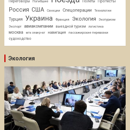
Протесты
Переговоры
Погибшие
Полеты
Россия
США
Спецоперации
Санкции
Технологии
Украина
Экология
Турция
Франция
Экотуризм
авиакомпании
Экспорт
выездной туризм
логистика
москва
навигация
пассажирские перевозки
мтк север-юг
судоходство
Экология