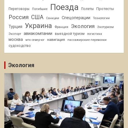
Поезда
Протесты
Переговоры
Погибшие
Полеты
Россия
США
Спецоперации
Санкции
Технологии
Украина
Экология
Турция
Франция
Экотуризм
авиакомпании
Экспорт
выездной туризм
логистика
москва
навигация
пассажирские перевозки
мтк север-юг
судоходство
Экология