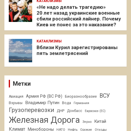
КАТАКЛИЗМЫ
«Не надо делать трагедию»
20 лет назад украинские военные
сбили российский лайнер. Почему
Киев не понес за это наказание?
КАТАКЛИЗМЫ
Вблизи Курил зарегистрированы
пять землетрясений
Метки
ВСУ
Армия РФ (ВС РФ)
Авиация
Биоразнообразие
Владимир Путин
Взрывы
Вода
Германия
Грузоперевозки
ДНР
Донбасс
Евросоюз (ЕС)
Железная Дорога
Китай
Зерно
Климат
Минобороны
НАТО
Нефть
Отходы
Оружие