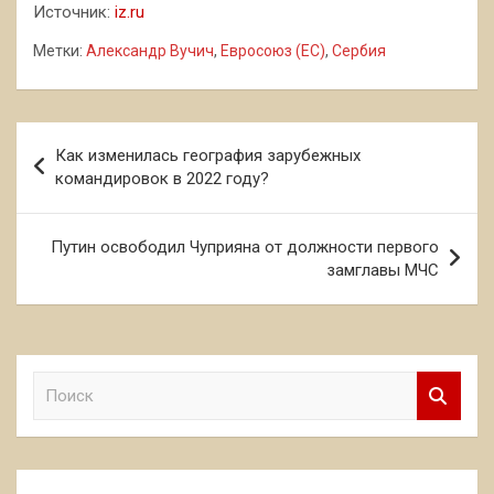
Источник:
iz.ru
Метки:
Александр Вучич
,
Евросоюз (ЕС)
,
Сербия
Навигация
Как изменилась география зарубежных
по
командировок в 2022 году?
записям
Путин освободил Чуприяна от должности первого
замглавы МЧС
П
о
и
с
к