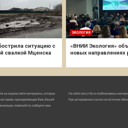
ЭКОЛОГИЯ
бострила ситуацию с
«ВНИИ Экология» объ
й свалкой Мценска
новых направлениях
ли на нашем сайте материалы, которые
На сайте могут быть опубликованы матери
кие права, принадлежащие Вам, Вашей
При цитировании ссылка на источник обяз
анизации, пожалуйста, сообщите нам.