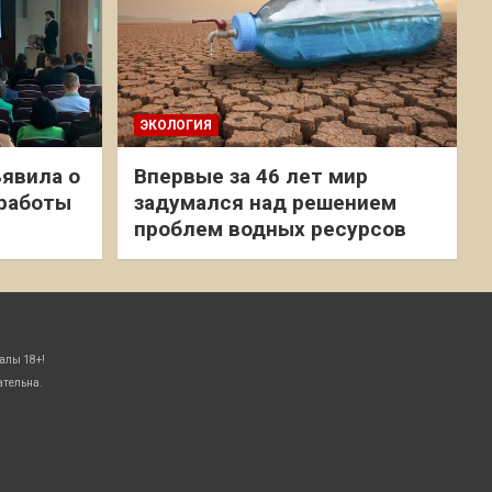
ЭКОЛОГИЯ
явила о
Впервые за 46 лет мир
 работы
задумался над решением
проблем водных ресурсов
алы 18+!
ательна.