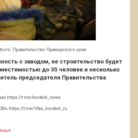
 Фото: Правительство Приморского края
нность с заводом, ее строительство будет
 вместимостью до 35 человек и несколько
титель председателя Правительства
л https://t.me/korabel_news
ъ https://t.me/Vika_korabel_ru
морье