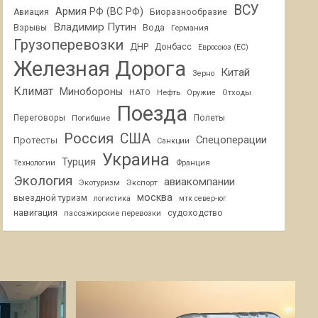
ВСУ
Армия РФ (ВС РФ)
Авиация
Биоразнообразие
Владимир Путин
Взрывы
Вода
Германия
Грузоперевозки
ДНР
Донбасс
Евросоюз (ЕС)
Железная Дорога
Китай
Зерно
Климат
Минобороны
НАТО
Нефть
Отходы
Оружие
Поезда
Переговоры
Погибшие
Полеты
Россия
США
Спецоперации
Протесты
Санкции
Украина
Турция
Франция
Технологии
Экология
авиакомпании
Экотуризм
Экспорт
москва
выездной туризм
логистика
мтк север-юг
навигация
пассажирские перевозки
судоходство