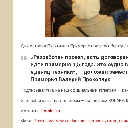
Для острова Путятина в Приморье построят баржу /
«Разработан проект, есть договоре
идти примерно 1,5 года. Это судно
единиц техники», – доложил замес
Приморья Валерий Прокопчук.
Подписывайтесь на наш официальный телеграм — кана
И не забывайте про телеграм — канал всех КОРАБЕЛОВ
Источник:
korabel.ru
Метки:
баржа
,
морское сообщение
,
остров путятин
,
при