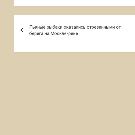
Навигация
Пьяные рыбаки оказались отрезанными от
по
берега на Москве-реке
записям