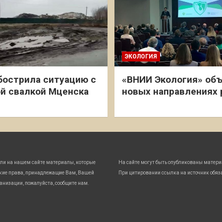
ЭКОЛОГИЯ
бострила ситуацию с
«ВНИИ Экология» объ
й свалкой Мценска
новых направлениях
ли на нашем сайте материалы, которые
На сайте могут быть опубликованы матери
кие права, принадлежащие Вам, Вашей
При цитировании ссылка на источник обяз
анизации, пожалуйста, сообщите нам.