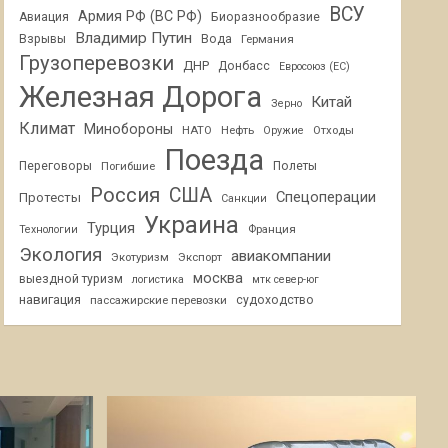
ВСУ
Армия РФ (ВС РФ)
Авиация
Биоразнообразие
Владимир Путин
Взрывы
Вода
Германия
Грузоперевозки
ДНР
Донбасс
Евросоюз (ЕС)
Железная Дорога
Китай
Зерно
Климат
Минобороны
НАТО
Нефть
Отходы
Оружие
Поезда
Переговоры
Погибшие
Полеты
Россия
США
Спецоперации
Протесты
Санкции
Украина
Турция
Франция
Технологии
Экология
авиакомпании
Экотуризм
Экспорт
москва
выездной туризм
логистика
мтк север-юг
навигация
пассажирские перевозки
судоходство