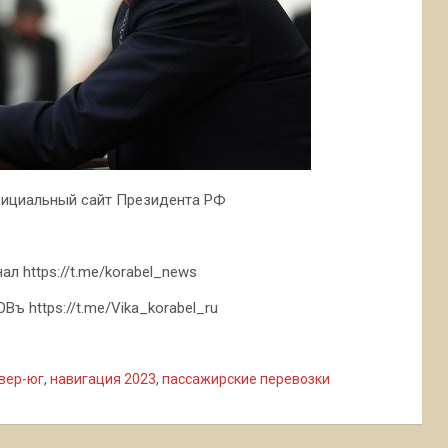
фициальный сайт Президента РФ
л https://t.me/korabel_news
ъ https://t.me/Vika_korabel_ru
вер-юг
,
навигация 2023
,
пассажирские перевозки