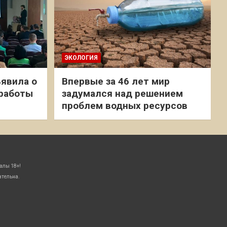
ЭКОЛОГИЯ
явила о
Впервые за 46 лет мир
 работы
задумался над решением
проблем водных ресурсов
алы 18+!
ательна.