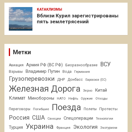
КАТАКЛИЗМЫ
Вблизи Курил зарегистрированы
пять землетрясений
Метки
ВСУ
Армия РФ (ВС РФ)
Авиация
Биоразнообразие
Владимир Путин
Взрывы
Вода
Германия
Грузоперевозки
ДНР
Донбасс
Евросоюз (ЕС)
Железная Дорога
Китай
Зерно
Климат
Минобороны
НАТО
Нефть
Отходы
Оружие
Поезда
Протесты
Переговоры
Погибшие
Полеты
Россия
США
Спецоперации
Санкции
Технологии
Украина
Экология
Турция
Франция
Экотуризм