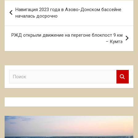
Навигация
Навигация 2023 года в Азово-Донском бассейне
по
началась досрочно
записям
РЖД открыли движение на перегоне блокпост 9 км
– Кумтэ
П
о
и
с
к