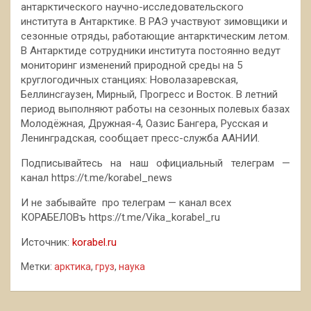
антарктического научно-исследовательского
института в Антарктике. В РАЭ участвуют зимовщики и
сезонные отряды, работающие антарктическим летом.
В Антарктиде сотрудники института постоянно ведут
мониторинг изменений природной среды на 5
круглогодичных станциях: Новолазаревская,
Беллинсгаузен, Мирный, Прогресс и Восток. В летний
период выполняют работы на сезонных полевых базах
Молодёжная, Дружная-4, Оазис Бангера, Русская и
Ленинградская, сообщает пресс-служба ААНИИ.
Подписывайтесь на наш официальный телеграм —
канал https://t.me/korabel_news
И не забывайте про телеграм — канал всех
КОРАБЕЛОВъ https://t.me/Vika_korabel_ru
Источник:
korabel.ru
Метки:
арктика
,
груз
,
наука