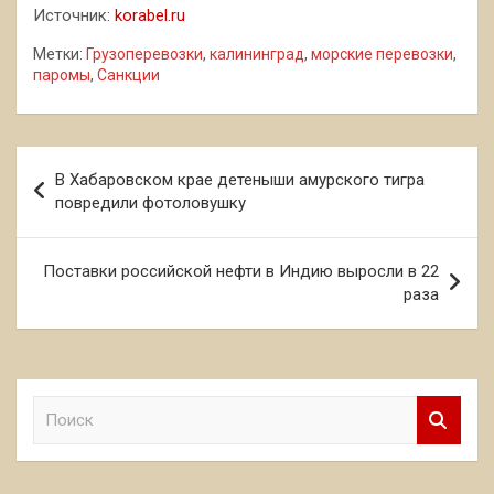
Источник:
korabel.ru
Метки:
Грузоперевозки
,
калининград
,
морские перевозки
,
паромы
,
Санкции
Навигация
В Хабаровском крае детеныши амурского тигра
по
повредили фотоловушку
записям
Поставки российской нефти в Индию выросли в 22
раза
П
о
и
с