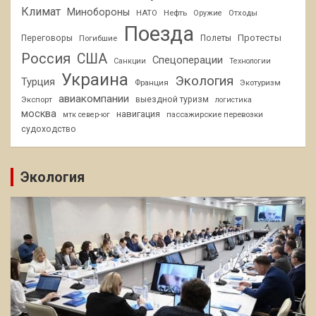
Климат
Минобороны
НАТО
Нефть
Отходы
Оружие
Поезда
Протесты
Переговоры
Погибшие
Полеты
Россия
США
Спецоперации
Санкции
Технологии
Украина
Экология
Турция
Франция
Экотуризм
авиакомпании
Экспорт
выездной туризм
логистика
москва
навигация
пассажирские перевозки
мтк север-юг
судоходство
Экология