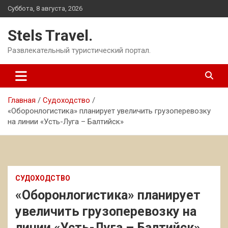
Перейти
Суббота, 8 августа, 2026
к
содержимому
Stels Travel.
Развлекательный туристический портал.
Главная
Судоходство
«Оборонлогистика» планирует увеличить грузоперевозку
на линии «Усть-Луга – Балтийск»
СУДОХОДСТВО
«Оборонлогистика» планирует
увеличить грузоперевозку на
линии «Усть-Луга – Балтийск»