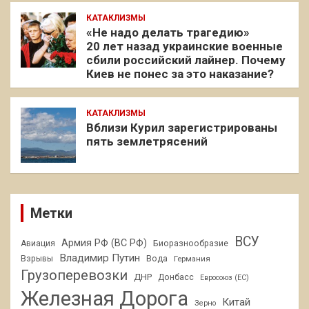
КАТАКЛИЗМЫ
«Не надо делать трагедию»
20 лет назад украинские военные
сбили российский лайнер. Почему
Киев не понес за это наказание?
КАТАКЛИЗМЫ
Вблизи Курил зарегистрированы
пять землетрясений
Метки
ВСУ
Армия РФ (ВС РФ)
Авиация
Биоразнообразие
Владимир Путин
Взрывы
Вода
Германия
Грузоперевозки
ДНР
Донбасс
Евросоюз (ЕС)
Железная Дорога
Китай
Зерно