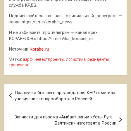
служба КРДВ.
Подписывайтесь на наш официальный телеграм —
канал https://t.me/korabel_news
И не забывайте про телеграм — канал всех
КОРАБЕЛОВъ https://t.me/Vika_korabel_ru
Источник:
korabel.ru
Метки:
азрф
,
инвестпроекты
,
логистика
,
резиденты
,
транспорт
Навигация
Правнучка бывшего председателя КНР отметила
по
увеличение товарооборота с Россией
записям
Запчасти для парома «Амбал» линии «Усть-Луга –
Балтийск» изготовят в России