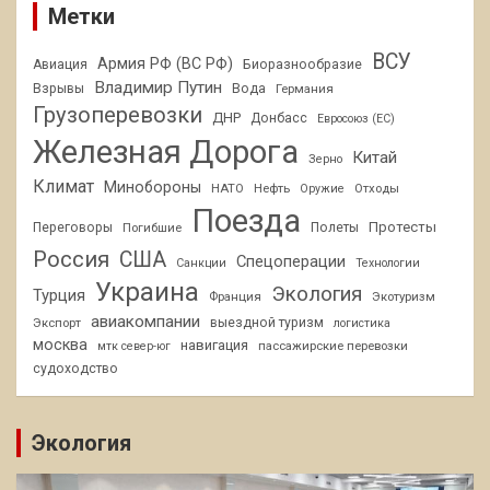
Метки
ВСУ
Армия РФ (ВС РФ)
Авиация
Биоразнообразие
Владимир Путин
Взрывы
Вода
Германия
Грузоперевозки
ДНР
Донбасс
Евросоюз (ЕС)
Железная Дорога
Китай
Зерно
Климат
Минобороны
НАТО
Нефть
Отходы
Оружие
Поезда
Протесты
Переговоры
Погибшие
Полеты
Россия
США
Спецоперации
Санкции
Технологии
Украина
Экология
Турция
Франция
Экотуризм
авиакомпании
Экспорт
выездной туризм
логистика
москва
навигация
пассажирские перевозки
мтк север-юг
судоходство
Экология