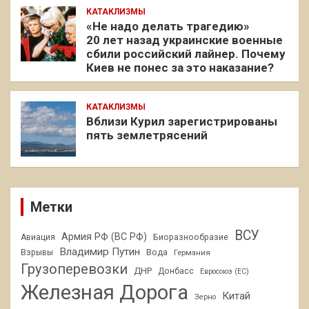
КАТАКЛИЗМЫ
«Не надо делать трагедию»
20 лет назад украинские военные
сбили российский лайнер. Почему
Киев не понес за это наказание?
КАТАКЛИЗМЫ
Вблизи Курил зарегистрированы
пять землетрясений
Метки
ВСУ
Армия РФ (ВС РФ)
Авиация
Биоразнообразие
Владимир Путин
Взрывы
Вода
Германия
Грузоперевозки
ДНР
Донбасс
Евросоюз (ЕС)
Железная Дорога
Китай
Зерно