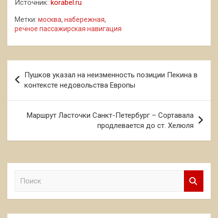
Источник:
korabel.ru
Метки:
москва
,
набережная
,
речное пассажирская навигация
Навигация
Пушков указал на неизменность позиции Пекина в
по
контексте недовольства Европы
записям
Маршрут Ласточки Санкт-Петербург – Сортавала
продлевается до ст. Хелюля
П
о
и
с
к