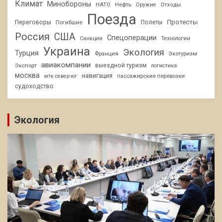
Климат
Минобороны
НАТО
Нефть
Отходы
Оружие
Поезда
Протесты
Переговоры
Погибшие
Полеты
Россия
США
Спецоперации
Санкции
Технологии
Украина
Экология
Турция
Франция
Экотуризм
авиакомпании
Экспорт
выездной туризм
логистика
москва
навигация
пассажирские перевозки
мтк север-юг
судоходство
Экология