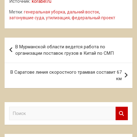
Источник:
korabel.ru
Метки:
генеральная уборка
,
дальний восток
,
затонувшие суда
,
утилизация
,
федеральный проект
Навигация
В Мурманской области ведется работа по
по
организации поставок грузов в Китай по СМП
записям
В Саратове линия скоростного трамвая составит 67
км
П
о
и
с
к