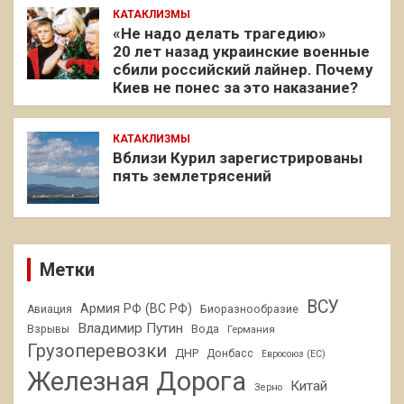
КАТАКЛИЗМЫ
«Не надо делать трагедию»
20 лет назад украинские военные
сбили российский лайнер. Почему
Киев не понес за это наказание?
КАТАКЛИЗМЫ
Вблизи Курил зарегистрированы
пять землетрясений
Метки
ВСУ
Армия РФ (ВС РФ)
Авиация
Биоразнообразие
Владимир Путин
Взрывы
Вода
Германия
Грузоперевозки
ДНР
Донбасс
Евросоюз (ЕС)
Железная Дорога
Китай
Зерно