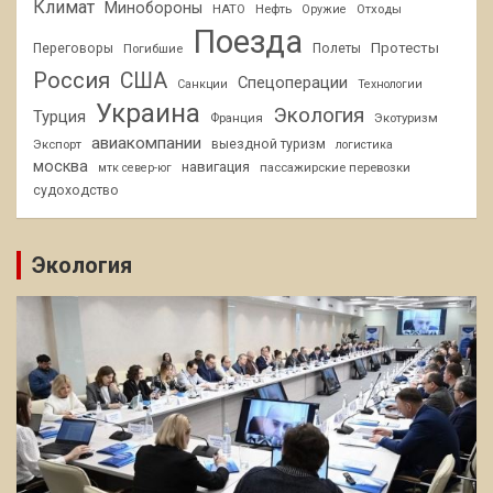
Климат
Минобороны
НАТО
Нефть
Отходы
Оружие
Поезда
Протесты
Переговоры
Погибшие
Полеты
Россия
США
Спецоперации
Санкции
Технологии
Украина
Экология
Турция
Франция
Экотуризм
авиакомпании
Экспорт
выездной туризм
логистика
москва
навигация
пассажирские перевозки
мтк север-юг
судоходство
Экология