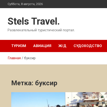
Перейти
Суббота, 8 августа, 2026
к
содержимому
Stels Travel.
Развлекательный туристический портал.
ТУРИЗМ
АВИАЦИЯ
Ж/Д
СУДОХОДСТВО
Главная
буксир
Метка:
буксир