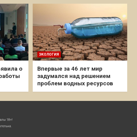
ЭКОЛОГИЯ
явила о
Впервые за 46 лет мир
 работы
задумался над решением
проблем водных ресурсов
алы 18+!
ательна.