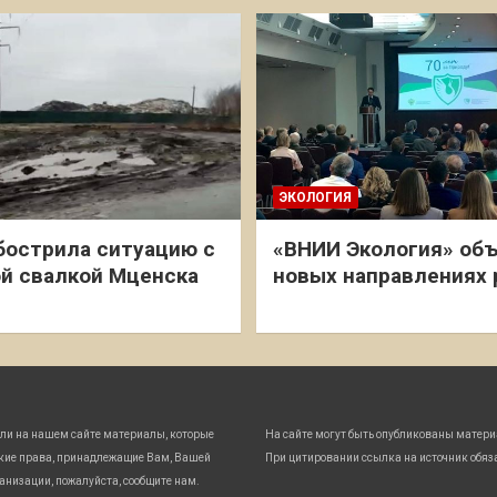
ЭКОЛОГИЯ
бострила ситуацию с
«ВНИИ Экология» объ
й свалкой Мценска
новых направлениях
ли на нашем сайте материалы, которые
На сайте могут быть опубликованы матери
кие права, принадлежащие Вам, Вашей
При цитировании ссылка на источник обяз
анизации, пожалуйста, сообщите нам.