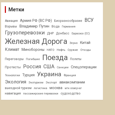
Метки
ВСУ
Армия РФ (ВС РФ)
Авиация
Биоразнообразие
Владимир Путин
Взрывы
Вода
Германия
Грузоперевозки
ДНР
Донбасс
Евросоюз (ЕС)
Железная Дорога
Китай
Зерно
Климат
Минобороны
НАТО
Нефть
Отходы
Оружие
Поезда
Переговоры
Погибшие
Полеты
Россия
США
Спецоперации
Протесты
Санкции
Украина
Турция
Франция
Технологии
Экология
авиакомпании
Экотуризм
Экспорт
москва
выездной туризм
логистика
мтк север-юг
навигация
пассажирские перевозки
судоходство