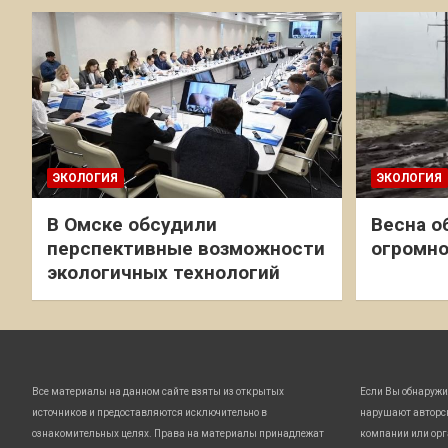
ЭКОЛОГИЯ
ЭКОЛОГИЯ
В Омске обсудили
Весна о
перспективные возможности
огромно
экологичных технологий
Все материалы на данном сайте взяты из открытых
Если Вы обнаружи
источников и предоставляются исключительно в
нарушают авторс
ознакомительных целях. Права на материалы принадлежат
компании или орг