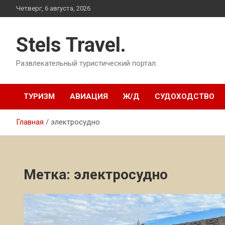
Перейти
Четверг, 6 августа, 2026
к
содержимому
Stels Travel.
Развлекательный туристический портал.
ТУРИЗМ
АВИАЦИЯ
Ж/Д
СУДОХОДСТВО
Главная
электросудно
Метка:
электросудно