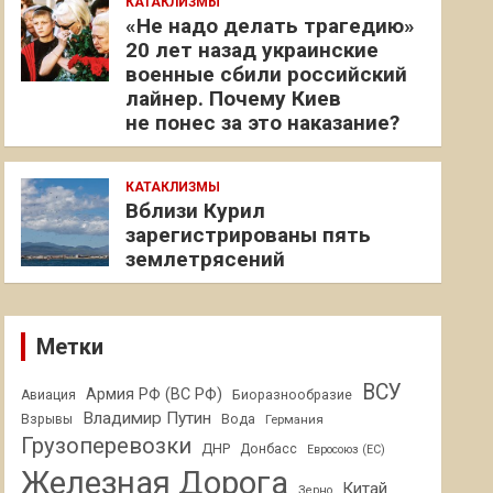
КАТАКЛИЗМЫ
«Не надо делать трагедию»
20 лет назад украинские
военные сбили российский
лайнер. Почему Киев
не понес за это наказание?
КАТАКЛИЗМЫ
Вблизи Курил
зарегистрированы пять
землетрясений
Метки
ВСУ
Армия РФ (ВС РФ)
Авиация
Биоразнообразие
Владимир Путин
Взрывы
Вода
Германия
Грузоперевозки
ДНР
Донбасс
Евросоюз (ЕС)
Железная Дорога
Китай
Зерно