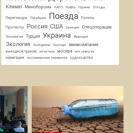
Климат
Минобороны
НАТО
Нефть
Отходы
Оружие
Поезда
Переговоры
Погибшие
Полеты
Россия
США
Спецоперации
Протесты
Санкции
Украина
Турция
Франция
Технологии
Экология
авиакомпании
Экотуризм
Экспорт
москва
выездной туризм
логистика
мтк север-юг
навигация
пассажирские перевозки
судоходство