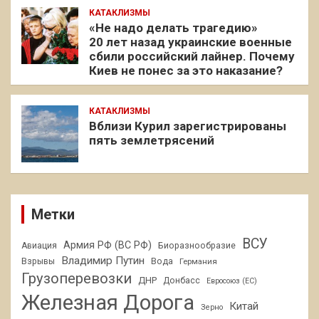
КАТАКЛИЗМЫ
«Не надо делать трагедию»
20 лет назад украинские военные
сбили российский лайнер. Почему
Киев не понес за это наказание?
КАТАКЛИЗМЫ
Вблизи Курил зарегистрированы
пять землетрясений
Метки
ВСУ
Армия РФ (ВС РФ)
Авиация
Биоразнообразие
Владимир Путин
Взрывы
Вода
Германия
Грузоперевозки
ДНР
Донбасс
Евросоюз (ЕС)
Железная Дорога
Китай
Зерно