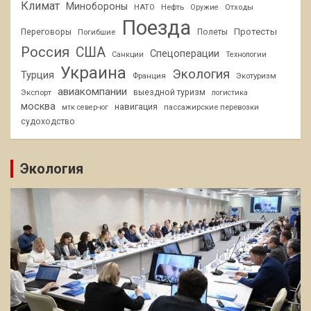
Климат
Минобороны
НАТО
Нефть
Отходы
Оружие
Поезда
Протесты
Переговоры
Погибшие
Полеты
Россия
США
Спецоперации
Санкции
Технологии
Украина
Экология
Турция
Франция
Экотуризм
авиакомпании
Экспорт
выездной туризм
логистика
москва
навигация
пассажирские перевозки
мтк север-юг
судоходство
Экология