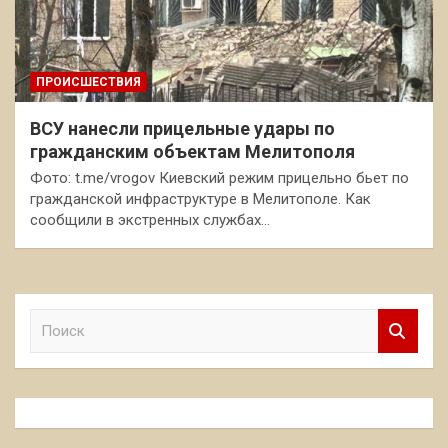
ПРОИСШЕСТВИЯ
ВСУ нанесли прицельные удары по
гражданским объектам Мелитополя
Фото: t.me/vrogov Киевский режим прицельно бьет по
гражданской инфраструктуре в Мелитополе. Как
сообщили в экстренных службах…
П
о
и
с
к