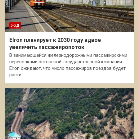
Ж/Д
Elron планирует к 2030 году вдвое
увеличить пассажиропоток
В занимающейся железнодорожными пассажирскими
перевозками эстонской государственной компании
Elron ожидают, что число пассажиров поездов будет
расти.…