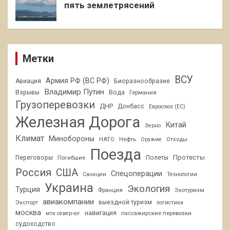
пять землетрясений
Метки
ВСУ
Армия РФ (ВС РФ)
Авиация
Биоразнообразие
Владимир Путин
Взрывы
Вода
Германия
Грузоперевозки
ДНР
Донбасс
Евросоюз (ЕС)
Железная Дорога
Китай
Зерно
Климат
Минобороны
НАТО
Нефть
Отходы
Оружие
Поезда
Протесты
Переговоры
Погибшие
Полеты
Россия
США
Спецоперации
Санкции
Технологии
Украина
Экология
Турция
Франция
Экотуризм
авиакомпании
Экспорт
выездной туризм
логистика
москва
навигация
пассажирские перевозки
мтк север-юг
судоходство