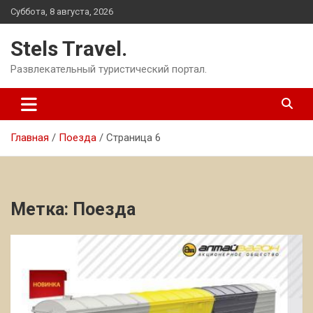
Перейти
Суббота, 8 августа, 2026
к
содержимому
Stels Travel.
Развлекательный туристический портал.
Главная
Поезда
Страница 6
Метка:
Поезда