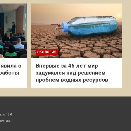
ЭКОЛОГИЯ
явила о
Впервые за 46 лет мир
 работы
задумался над решением
проблем водных ресурсов
алы 18+!
ательна.