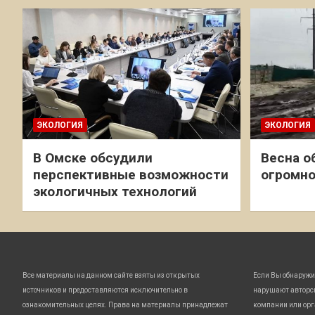
ЭКОЛОГИЯ
ЭКОЛОГИЯ
В Омске обсудили
Весна о
перспективные возможности
огромно
экологичных технологий
Все материалы на данном сайте взяты из открытых
Если Вы обнаружи
источников и предоставляются исключительно в
нарушают авторс
ознакомительных целях. Права на материалы принадлежат
компании или орг