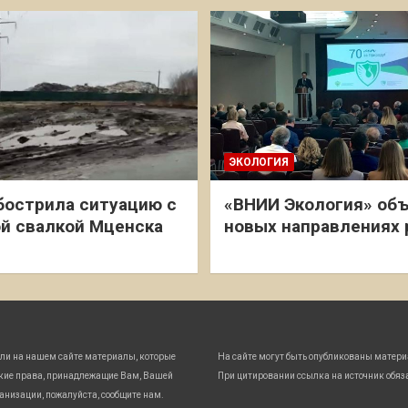
ЭКОЛОГИЯ
бострила ситуацию с
«ВНИИ Экология» объ
й свалкой Мценска
новых направлениях
ли на нашем сайте материалы, которые
На сайте могут быть опубликованы матери
кие права, принадлежащие Вам, Вашей
При цитировании ссылка на источник обяз
анизации, пожалуйста, сообщите нам.