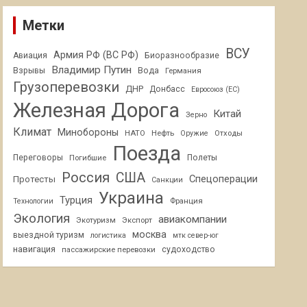
Метки
ВСУ
Армия РФ (ВС РФ)
Авиация
Биоразнообразие
Владимир Путин
Взрывы
Вода
Германия
Грузоперевозки
ДНР
Донбасс
Евросоюз (ЕС)
Железная Дорога
Китай
Зерно
Климат
Минобороны
НАТО
Нефть
Отходы
Оружие
Поезда
Переговоры
Погибшие
Полеты
Россия
США
Спецоперации
Протесты
Санкции
Украина
Турция
Франция
Технологии
Экология
авиакомпании
Экотуризм
Экспорт
москва
выездной туризм
логистика
мтк север-юг
навигация
пассажирские перевозки
судоходство