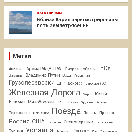
КАТАКЛИЗМЫ
Вблизи Курил зарегистрированы
пять землетрясений
Метки
ВСУ
Армия РФ (ВС РФ)
Авиация
Биоразнообразие
Владимир Путин
Взрывы
Вода
Германия
Грузоперевозки
ДНР
Донбасс
Евросоюз (ЕС)
Железная Дорога
Китай
Зерно
Климат
Минобороны
НАТО
Нефть
Отходы
Оружие
Поезда
Протесты
Переговоры
Погибшие
Полеты
Россия
США
Спецоперации
Санкции
Технологии
Украина
Экология
Турция
Франция
Экотуризм