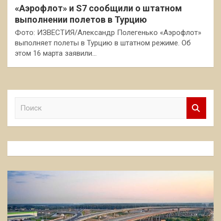
«Аэрофлот» и S7 сообщили о штатном
выполнении полетов в Турцию
Фото: ИЗВЕСТИЯ/Александр Полегенько «Аэрофлот»
выполняет полеты в Турцию в штатном режиме. Об
этом 16 марта заявили…
П
о
и
с
к