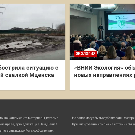
ЭКОЛОГИЯ
бострила ситуацию с
«ВНИИ Экология» объ
й свалкой Мценска
новых направлениях
ли на нашем сайте материалы, которые
На сайте могут быть опубликованы матери
кие права, принадлежащие Вам, Вашей
При цитировании ссылка на источник обяз
анизации, пожалуйста, сообщите нам.