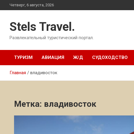
Перейти
Четверг, 6 августа, 2026
к
содержимому
Stels Travel.
Развлекательный туристический портал.
ТУРИЗМ
АВИАЦИЯ
Ж/Д
СУДОХОДСТВО
Главная
владивосток
Метка:
владивосток