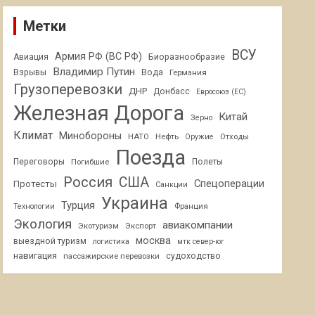
Метки
ВСУ
Армия РФ (ВС РФ)
Авиация
Биоразнообразие
Владимир Путин
Взрывы
Вода
Германия
Грузоперевозки
ДНР
Донбасс
Евросоюз (ЕС)
Железная Дорога
Китай
Зерно
Климат
Минобороны
НАТО
Нефть
Отходы
Оружие
Поезда
Переговоры
Погибшие
Полеты
Россия
США
Спецоперации
Протесты
Санкции
Украина
Турция
Франция
Технологии
Экология
авиакомпании
Экотуризм
Экспорт
москва
выездной туризм
логистика
мтк север-юг
навигация
пассажирские перевозки
судоходство