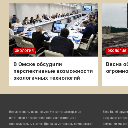
ЭКОЛОГИЯ
ЭКОЛОГИЯ
В Омске обсудили
Весна о
перспективные возможности
огромно
экологичных технологий
Все материалы на данном сайте взяты из открытых
Если Вы обнаружи
источников и предоставляются исключительно в
нарушают авторс
ознакомительных целях. Права на материалы принадлежат
компании или орг