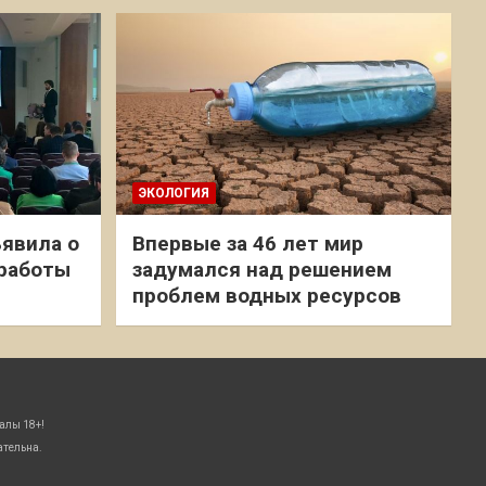
ЭКОЛОГИЯ
явила о
Впервые за 46 лет мир
 работы
задумался над решением
проблем водных ресурсов
алы 18+!
ательна.