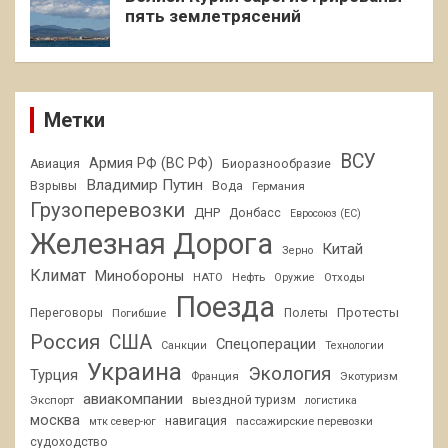
пять землетрясений
Метки
ВСУ
Армия РФ (ВС РФ)
Авиация
Биоразнообразие
Владимир Путин
Взрывы
Вода
Германия
Грузоперевозки
ДНР
Донбасс
Евросоюз (ЕС)
Железная Дорога
Китай
Зерно
Климат
Минобороны
НАТО
Нефть
Отходы
Оружие
Поезда
Протесты
Переговоры
Погибшие
Полеты
Россия
США
Спецоперации
Санкции
Технологии
Украина
Экология
Турция
Франция
Экотуризм
авиакомпании
Экспорт
выездной туризм
логистика
москва
навигация
пассажирские перевозки
мтк север-юг
судоходство