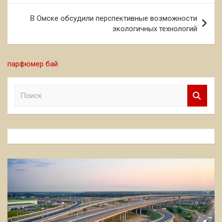
записям
В Омске обсудили перспективные возможности
экологичных технологий
парфюмер бай
П
о
и
с
к