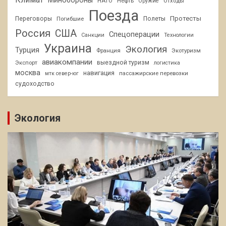
НАТО
Нефть
Отходы
Оружие
Поезда
Протесты
Переговоры
Погибшие
Полеты
Россия
США
Спецоперации
Санкции
Технологии
Украина
Экология
Турция
Франция
Экотуризм
авиакомпании
Экспорт
выездной туризм
логистика
москва
навигация
пассажирские перевозки
мтк север-юг
судоходство
Экология