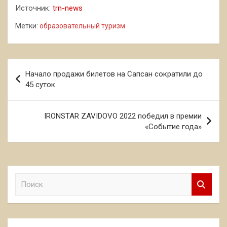
Источник:
trn-news
Метки:
образовательный туризм
Навигация
Начало продажи билетов на Сапсан сократили до
по
45 суток
записям
IRONSTAR ZAVIDOVO 2022 победил в премии
«Событие года»
П
о
и
с
к