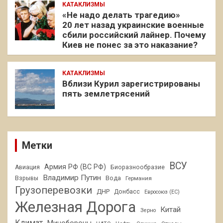
КАТАКЛИЗМЫ
«Не надо делать трагедию»
20 лет назад украинские военные
сбили российский лайнер. Почему
Киев не понес за это наказание?
КАТАКЛИЗМЫ
Вблизи Курил зарегистрированы
пять землетрясений
Метки
ВСУ
Армия РФ (ВС РФ)
Авиация
Биоразнообразие
Владимир Путин
Взрывы
Вода
Германия
Грузоперевозки
ДНР
Донбасс
Евросоюз (ЕС)
Железная Дорога
Китай
Зерно
Климат
Минобороны