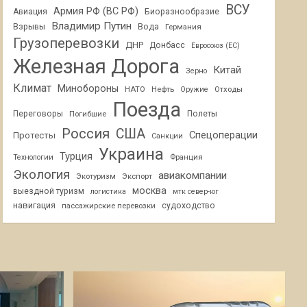
ВСУ
Армия РФ (ВС РФ)
Авиация
Биоразнообразие
Владимир Путин
Взрывы
Вода
Германия
Грузоперевозки
ДНР
Донбасс
Евросоюз (ЕС)
Железная Дорога
Китай
Зерно
Климат
Минобороны
НАТО
Нефть
Отходы
Оружие
Поезда
Переговоры
Погибшие
Полеты
Россия
США
Спецоперации
Протесты
Санкции
Украина
Турция
Франция
Технологии
Экология
авиакомпании
Экотуризм
Экспорт
москва
выездной туризм
логистика
мтк север-юг
навигация
пассажирские перевозки
судоходство