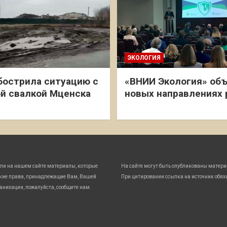
ЭКОЛОГИЯ
бострила ситуацию с
«ВНИИ Экология» объ
й свалкой Мценска
новых направлениях
ли на нашем сайте материалы, которые
На сайте могут быть опубликованы матери
кие права, принадлежащие Вам, Вашей
При цитировании ссылка на источник обяз
анизации, пожалуйста, сообщите нам.