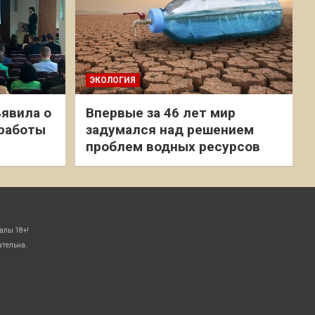
ЭКОЛОГИЯ
явила о
Впервые за 46 лет мир
 работы
задумался над решением
проблем водных ресурсов
алы 18+!
ательна.