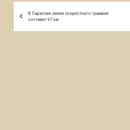
Навигация
В Саратове линия скоростного трамвая
по
составит 67 км
записям