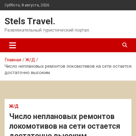
Перейти
Суббота, 8 августа, 2026
к
содержимому
Stels Travel.
Развлекательный туристический портал.
Главная
Ж/Д
Число неплановых ремонтов локомотивов на сети остается
достаточно высоким
Ж/Д
Число неплановых ремонтов
локомотивов на сети остается
достаточно высоким