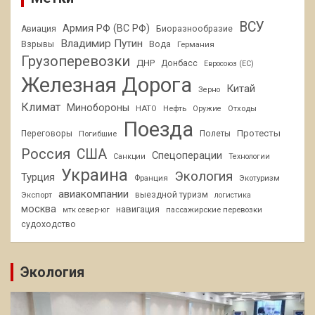
ВСУ
Армия РФ (ВС РФ)
Авиация
Биоразнообразие
Владимир Путин
Взрывы
Вода
Германия
Грузоперевозки
ДНР
Донбасс
Евросоюз (ЕС)
Железная Дорога
Китай
Зерно
Климат
Минобороны
НАТО
Нефть
Отходы
Оружие
Поезда
Протесты
Переговоры
Погибшие
Полеты
Россия
США
Спецоперации
Санкции
Технологии
Украина
Экология
Турция
Франция
Экотуризм
авиакомпании
Экспорт
выездной туризм
логистика
москва
навигация
пассажирские перевозки
мтк север-юг
судоходство
Экология