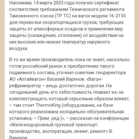
Напомним, 14 марта 2023 года получен сертификат
соответствия требованиям Технического регламента
Таможенного союза (ТР ТС) на вагон модели 16-2155
для перевозки скоропортящихся грузов,
требующих
защиты от атмосферных осадков и применения мер
защиты (охлаждения, отопления) от воздействия на
них высоких или низких температур наружного
воздуха.
В то же время производитель пока не знает, насколько
готов российский рынок к приобретению такого
подвижного состава, уточнил советник гендиректора
АО «Алтайвагон» Василий Варенов. «Вагон-
рефрижератор – вещь достаточно дорогая. На
сегодняшний день его себестоимость плавает из-за
комплектующего, который серьезным образом влияет,
– там стоит ThermoKing (оборудование, на базе
которого реализована холодильно-обогревательная
установка, –
Прим. р
ед
.)», – рассказал на конференции
«Железнодорожный грузовой транспорт:
производство, эксплуатация, лизинг, ремонт» В.
Варенов.