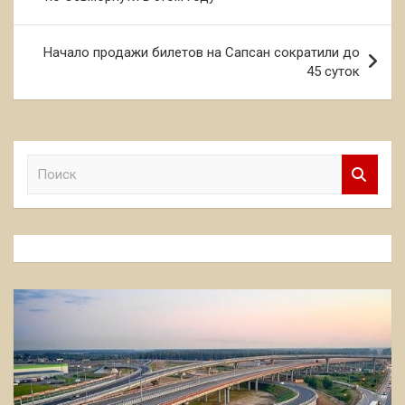
записям
Начало продажи билетов на Сапсан сократили до
45 суток
П
о
и
с
к