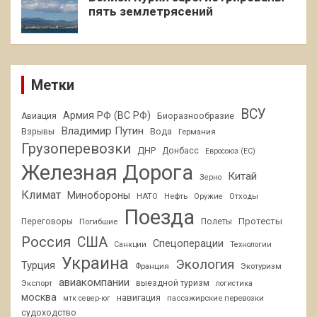
пять землетрясений
Метки
ВСУ
Армия РФ (ВС РФ)
Авиация
Биоразнообразие
Владимир Путин
Взрывы
Вода
Германия
Грузоперевозки
ДНР
Донбасс
Евросоюз (ЕС)
Железная Дорога
Китай
Зерно
Климат
Минобороны
НАТО
Нефть
Отходы
Оружие
Поезда
Протесты
Переговоры
Погибшие
Полеты
Россия
США
Спецоперации
Санкции
Технологии
Украина
Экология
Турция
Франция
Экотуризм
авиакомпании
Экспорт
выездной туризм
логистика
москва
навигация
пассажирские перевозки
мтк север-юг
судоходство