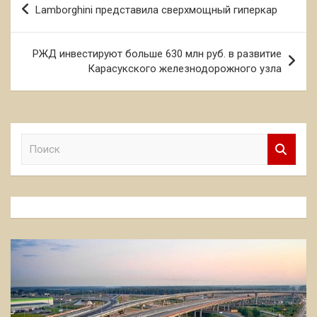
Lamborghini представила сверхмощный гиперкар
по
записям
РЖД инвестируют больше 630 млн руб. в развитие
Карасукского железнодорожного узла
П
о
и
с
к