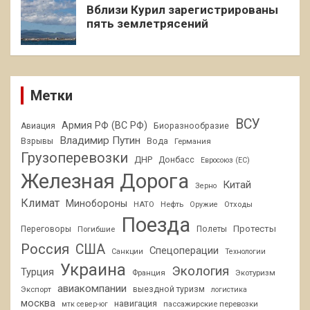
Вблизи Курил зарегистрированы
пять землетрясений
Метки
ВСУ
Армия РФ (ВС РФ)
Авиация
Биоразнообразие
Владимир Путин
Взрывы
Вода
Германия
Грузоперевозки
ДНР
Донбасс
Евросоюз (ЕС)
Железная Дорога
Китай
Зерно
Климат
Минобороны
НАТО
Нефть
Отходы
Оружие
Поезда
Протесты
Переговоры
Погибшие
Полеты
Россия
США
Спецоперации
Санкции
Технологии
Украина
Экология
Турция
Франция
Экотуризм
авиакомпании
Экспорт
выездной туризм
логистика
москва
навигация
пассажирские перевозки
мтк север-юг