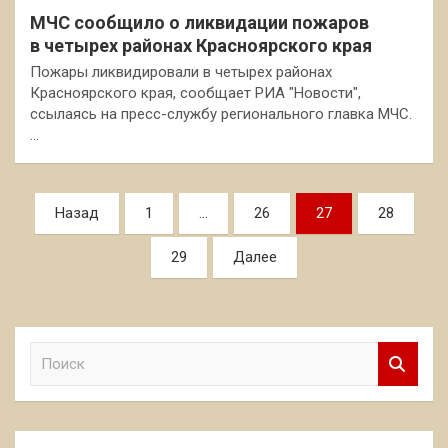
МЧС сообщило о ликвидации пожаров
в четырех районах Красноярского края
Пожары ликвидировали в четырех районах
Красноярского края, сообщает РИА "Новости",
ссылаясь на пресс-службу регионального главка МЧС.
…
Пагинация
Назад
1
…
26
27
28
записей
29
Далее
П
о
и
с
к