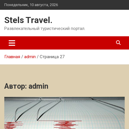
Перейти
Понедельник, 10 августа, 2026
к
содержимому
Stels Travel.
Развлекательный туристический портал.
Главная
admin
Страница 27
Автор:
admin