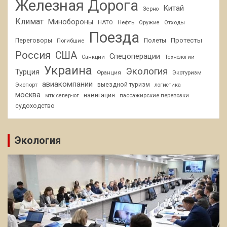
Железная Дорога
Китай
Зерно
Климат
Минобороны
НАТО
Нефть
Отходы
Оружие
Поезда
Протесты
Переговоры
Погибшие
Полеты
Россия
США
Спецоперации
Санкции
Технологии
Украина
Экология
Турция
Франция
Экотуризм
авиакомпании
Экспорт
выездной туризм
логистика
москва
навигация
пассажирские перевозки
мтк север-юг
судоходство
Экология