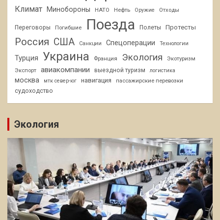
Климат
Минобороны
НАТО
Нефть
Отходы
Оружие
Поезда
Протесты
Переговоры
Погибшие
Полеты
Россия
США
Спецоперации
Санкции
Технологии
Украина
Экология
Турция
Франция
Экотуризм
авиакомпании
Экспорт
выездной туризм
логистика
москва
навигация
пассажирские перевозки
мтк север-юг
судоходство
Экология