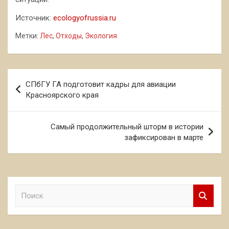
Источник:
ecologyofrussia.ru
Метки:
Лес
,
Отходы
,
Экология
Навигация
СПбГУ ГА подготовит кадры для авиации
по
Красноярского края
записям
Самый продолжительный шторм в истории
зафиксирован в марте
П
о
и
с