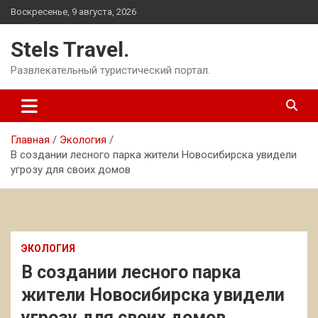
Перейти
Воскресенье, 9 августа, 2026
к
содержимому
Stels Travel.
Развлекательный туристический портал.
Главная
Экология
В создании лесного парка жители Новосибирска увидели
угрозу для своих домов
ЭКОЛОГИЯ
В создании лесного парка
жители Новосибирска увидели
угрозу для своих домов