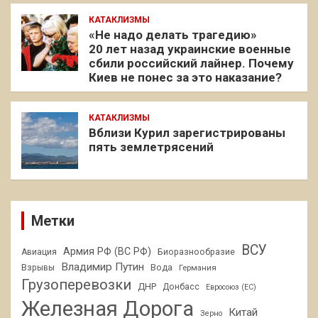
КАТАКЛИЗМЫ
«Не надо делать трагедию»
20 лет назад украинские военные
сбили российский лайнер. Почему
Киев не понес за это наказание?
КАТАКЛИЗМЫ
Вблизи Курил зарегистрированы
пять землетрясений
Метки
ВСУ
Армия РФ (ВС РФ)
Авиация
Биоразнообразие
Владимир Путин
Взрывы
Вода
Германия
Грузоперевозки
ДНР
Донбасс
Евросоюз (ЕС)
Железная Дорога
Китай
Зерно