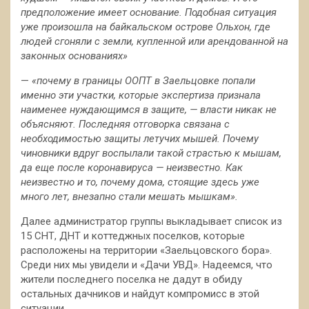
предположение имеет основание. Подобная ситуация
уже произошла на байкальском острове Ольхон, где
людей сгоняли с земли, купленной или арендованной на
законных основаниях»
—
«почему в границы ООПТ в Заельцовке попали
именно эти участки, которые экспертиза признала
наименее нуждающимся в защите, — власти никак не
объясняют. Последняя отговорка связана с
необходимостью защиты летучих мышей. Почему
чиновники вдруг воспылали такой страстью к мышам,
да еще после коронавируса — неизвестно. Как
неизвестно и то, почему дома, стоящие здесь уже
много лет, внезапно стали мешать мышкам».
Далее администратор группы выкладывает список из
15 СНТ, ДНТ и коттеджных поселков, которые
расположены на территории «Заельцовского бора».
Среди них мы увидели и «Дачи УВД». Надеемся, что
жители последнего поселка не дадут в обиду
остальных дачников и найдут компромисс в этой
ситуации.