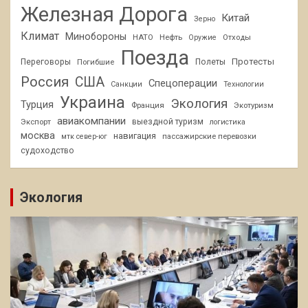
Железная Дорога
Китай
Зерно
Климат
Минобороны
НАТО
Нефть
Отходы
Оружие
Поезда
Протесты
Переговоры
Погибшие
Полеты
Россия
США
Спецоперации
Санкции
Технологии
Украина
Экология
Турция
Франция
Экотуризм
авиакомпании
Экспорт
выездной туризм
логистика
москва
навигация
пассажирские перевозки
мтк север-юг
судоходство
Экология