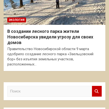
ЭКОЛОГИЯ
В создании лесного парка жители
Новосибирска увидели угрозу для своих
домов
Правительство Новосибирской области 9 марта
одобрило создание лесного парка «Заельцовский
бор» без изъятия земельных участков,
расположенных…
П
о
и
с
к