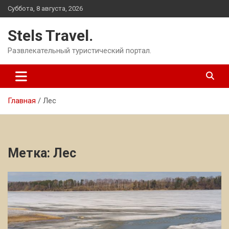
Перейти
Суббота, 8 августа, 2026
к
содержимому
Stels Travel.
Развлекательный туристический портал.
Главная
Лес
Метка:
Лес