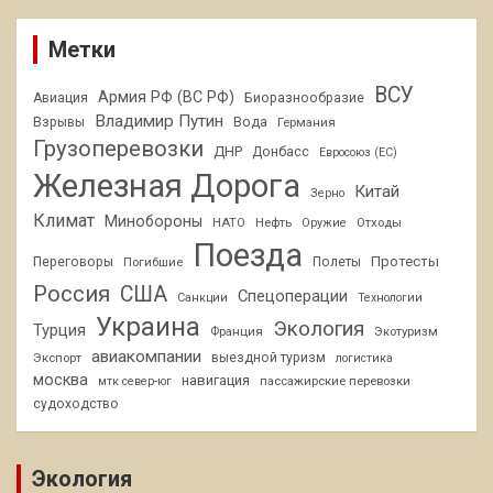
Метки
ВСУ
Армия РФ (ВС РФ)
Авиация
Биоразнообразие
Владимир Путин
Взрывы
Вода
Германия
Грузоперевозки
ДНР
Донбасс
Евросоюз (ЕС)
Железная Дорога
Китай
Зерно
Климат
Минобороны
НАТО
Нефть
Отходы
Оружие
Поезда
Протесты
Переговоры
Погибшие
Полеты
Россия
США
Спецоперации
Санкции
Технологии
Украина
Экология
Турция
Франция
Экотуризм
авиакомпании
Экспорт
выездной туризм
логистика
москва
навигация
пассажирские перевозки
мтк север-юг
судоходство
Экология