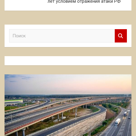
лет условием отражения атаки РФ
П
о
и
с
к