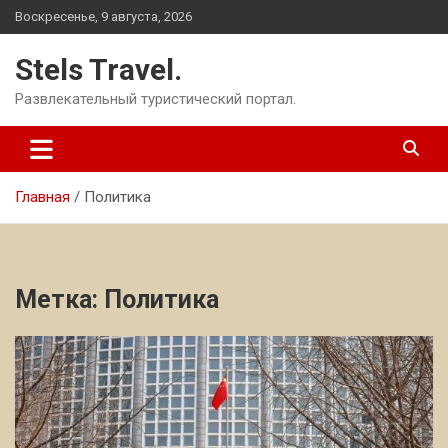
Перейти
Воскресенье, 9 августа, 2026
к
содержимому
Stels Travel.
Развлекательный туристический портал.
Главная
Политика
Метка:
Политика