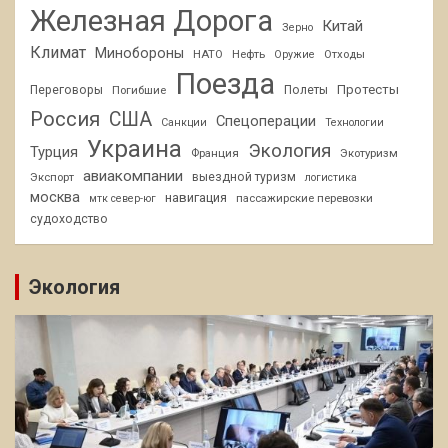
Железная Дорога
Китай
Зерно
Климат
Минобороны
НАТО
Нефть
Отходы
Оружие
Поезда
Протесты
Переговоры
Погибшие
Полеты
Россия
США
Спецоперации
Санкции
Технологии
Украина
Экология
Турция
Франция
Экотуризм
авиакомпании
Экспорт
выездной туризм
логистика
москва
навигация
пассажирские перевозки
мтк север-юг
судоходство
Экология