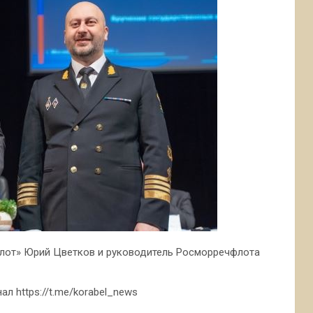
лот» Юрий Цветков и руководитель Росморречфлота
л https://t.me/korabel_news