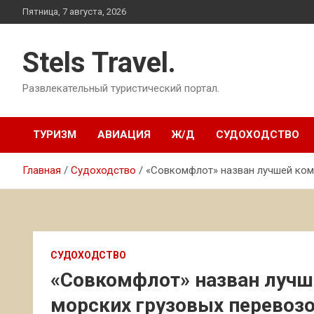
Перейти
Пятница, 7 августа, 2026
к
содержимому
Stels Travel.
Развлекательный туристический портал.
ТУРИЗМ
АВИАЦИЯ
Ж/Д
СУДОХОДСТВО
Главная
Судоходство
«Совкомфлот» назван лучшей ком
СУДОХОДСТВО
«Совкомфлот» назван лучш
морских грузовых перевоз