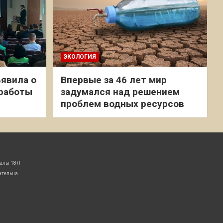
ЭКОЛОГИЯ
явила о
Впервые за 46 лет мир
 работы
задумался над решением
проблем водных ресурсов
алы 18+!
ательна.