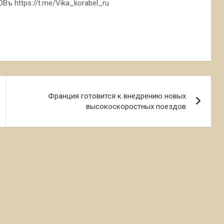
ъ https://t.me/Vika_korabel_ru
Франция готовится к внедрению новых
высокоскоростных поездов