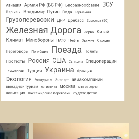
ВСУ
Армия РФ (ВС РФ)
Авиация
Биоразнообразие
Владимир Путин
Взрывы
Вода
Германия
Грузоперевозки
ДНР
Донбасс
Евросоюз (ЕС)
Железная Дорога
Китай
Зерно
Климат
Минобороны
НАТО
Нефть
Отходы
Оружие
Поезда
Переговоры
Погибшие
Полеты
Россия
США
Спецоперации
Протесты
Санкции
Украина
Турция
Франция
Технологии
Экология
авиакомпании
Экотуризм
Экспорт
москва
выездной туризм
логистика
мтк север-юг
навигация
пассажирские перевозки
судоходство