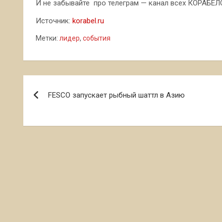
И не забывайте про телеграм — канал всех КОРАБЕЛОВ
Источник:
korabel.ru
Метки:
лидер
,
события
Навигация
FESCO запускает рыбный шаттл в Азию
по
записям