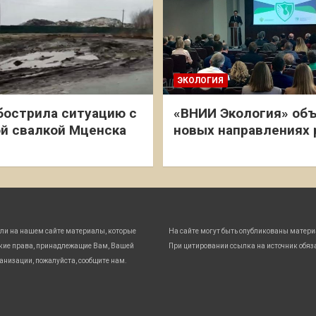
ЭКОЛОГИЯ
бострила ситуацию с
«ВНИИ Экология» объ
й свалкой Мценска
новых направлениях
ли на нашем сайте материалы, которые
На сайте могут быть опубликованы матери
кие права, принадлежащие Вам, Вашей
При цитировании ссылка на источник обяз
анизации, пожалуйста, сообщите нам.