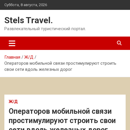
Перейти
Суббота, 8 августа, 2026
к
содержимому
Stels Travel.
Развлекательный туристический портал.
Главная
Ж/Д
Операторов мобильной связи простимулируют строить
свои сети вдоль железных дорог
Ж/Д
Операторов мобильной связи
простимулируют строить свои
сети вдоль железных дорог