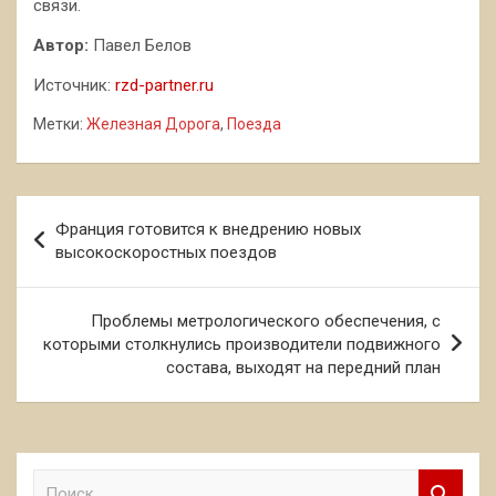
связи.
Автор:
Павел Белов
Источник:
rzd-partner.ru
Метки:
Железная Дорога
,
Поезда
Навигация
Франция готовится к внедрению новых
по
высокоскоростных поездов
записям
Проблемы метрологического обеспечения, с
которыми столкнулись производители подвижного
состава, выходят на передний план
П