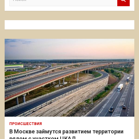
о
и
с
к
ПРОИСШЕСТВИЯ
В Москве займутся развитием территории
рядом с участком ЦКАД