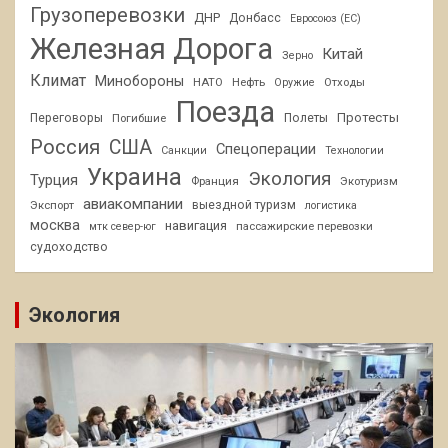
Грузоперевозки
ДНР
Донбасс
Евросоюз (ЕС)
Железная Дорога
Китай
Зерно
Климат
Минобороны
НАТО
Нефть
Отходы
Оружие
Поезда
Протесты
Переговоры
Погибшие
Полеты
Россия
США
Спецоперации
Санкции
Технологии
Украина
Экология
Турция
Франция
Экотуризм
авиакомпании
Экспорт
выездной туризм
логистика
москва
навигация
пассажирские перевозки
мтк север-юг
судоходство
Экология