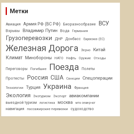
Метки
ВСУ
Армия РФ (ВС РФ)
Авиация
Биоразнообразие
Владимир Путин
Взрывы
Вода
Германия
Грузоперевозки
ДНР
Донбасс
Евросоюз (ЕС)
Железная Дорога
Китай
Зерно
Климат
Минобороны
НАТО
Нефть
Отходы
Оружие
Поезда
Переговоры
Погибшие
Полеты
Россия
США
Спецоперации
Протесты
Санкции
Украина
Турция
Франция
Технологии
Экология
авиакомпании
Экотуризм
Экспорт
москва
выездной туризм
логистика
мтк север-юг
навигация
пассажирские перевозки
судоходство