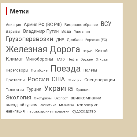
Метки
ВСУ
Армия РФ (ВС РФ)
Авиация
Биоразнообразие
Владимир Путин
Взрывы
Вода
Германия
Грузоперевозки
ДНР
Донбасс
Евросоюз (ЕС)
Железная Дорога
Китай
Зерно
Климат
Минобороны
НАТО
Нефть
Отходы
Оружие
Поезда
Переговоры
Погибшие
Полеты
Россия
США
Спецоперации
Протесты
Санкции
Украина
Турция
Франция
Технологии
Экология
авиакомпании
Экотуризм
Экспорт
москва
выездной туризм
логистика
мтк север-юг
навигация
пассажирские перевозки
судоходство