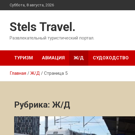
Перейти
Суббота, 8 августа, 2026
к
содержимому
Stels Travel.
Развлекательный туристический портал.
ТУРИЗМ
АВИАЦИЯ
Ж/Д
СУДОХОДСТВО
Главная
Ж/Д
Страница 5
Рубрика:
Ж/Д