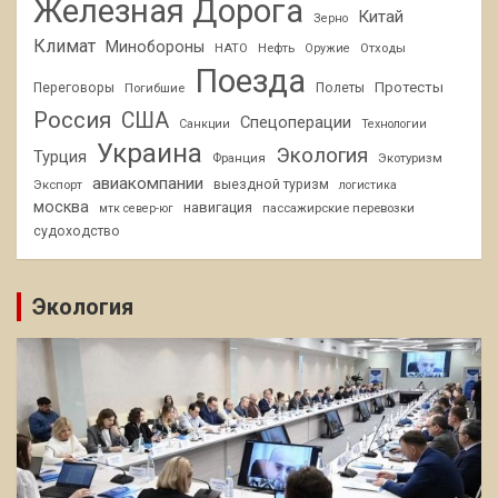
Железная Дорога
Китай
Зерно
Климат
Минобороны
НАТО
Нефть
Отходы
Оружие
Поезда
Протесты
Переговоры
Погибшие
Полеты
Россия
США
Спецоперации
Санкции
Технологии
Украина
Экология
Турция
Франция
Экотуризм
авиакомпании
Экспорт
выездной туризм
логистика
москва
навигация
пассажирские перевозки
мтк север-юг
судоходство
Экология