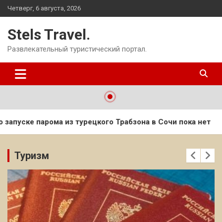
Перейти
Четверг, 6 августа, 2026
к
содержимому
Stels Travel.
Развлекательный туристический портал.
о Трабзона в Сочи пока нет
Юридический комитет ИМО 
Туризм