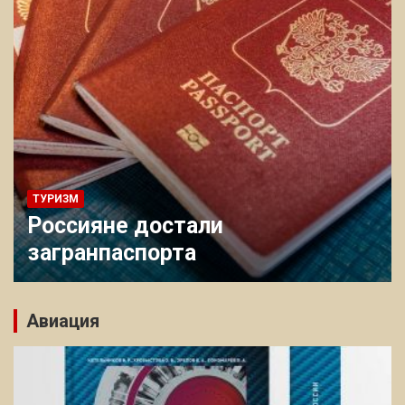
ТУРИЗМ
В аэропорт Внуко
ли
будет приехать на
2023 году
Авиация