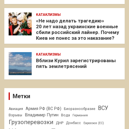
КАТАКЛИЗМЫ
«Не надо делать трагедию»
20 лет назад украинские военные
сбили российский лайнер. Почему
Киев не понес за это наказание?
КАТАКЛИЗМЫ
Вблизи Курил зарегистрированы
пять землетрясений
Метки
ВСУ
Армия РФ (ВС РФ)
Авиация
Биоразнообразие
Владимир Путин
Взрывы
Вода
Германия
Грузоперевозки
ДНР
Донбасс
Евросоюз (ЕС)