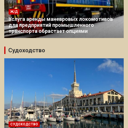
Ж/Д
Услуга аренды маневровых локомотивов
для предприятий промышленного
транспорта обрастает опциями
Судоходство
СУДОХОДСТВО