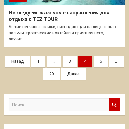
Исследуем сказочные направления для
отдыха с TEZ TOUR
Белые песчаные пляжи, ниспадающая на лицо тень от
пальмы, тропические коктейли и приятная нега, —
звучит…
Пагинация
Назад
1
…
3
4
5
…
записей
29
Далее
П
о
и
с
к