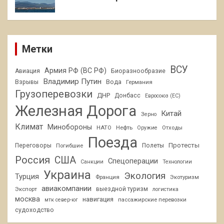
Метки
ВСУ
Армия РФ (ВС РФ)
Авиация
Биоразнообразие
Владимир Путин
Взрывы
Вода
Германия
Грузоперевозки
ДНР
Донбасс
Евросоюз (ЕС)
Железная Дорога
Китай
Зерно
Климат
Минобороны
НАТО
Нефть
Отходы
Оружие
Поезда
Протесты
Переговоры
Погибшие
Полеты
Россия
США
Спецоперации
Санкции
Технологии
Украина
Экология
Турция
Франция
Экотуризм
авиакомпании
Экспорт
выездной туризм
логистика
москва
навигация
пассажирские перевозки
мтк север-юг
судоходство