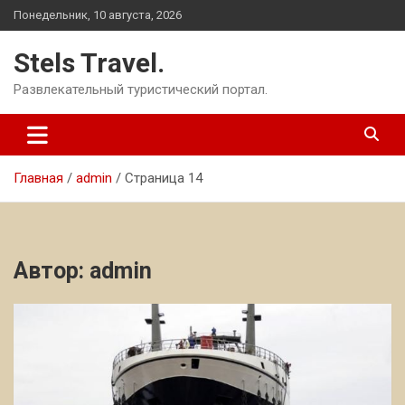
Перейти
Понедельник, 10 августа, 2026
к
содержимому
Stels Travel.
Развлекательный туристический портал.
Главная
admin
Страница 14
Автор:
admin