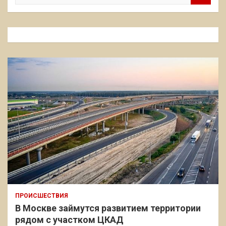
и
с
к
ПРОИСШЕСТВИЯ
В Москве займутся развитием территории
рядом с участком ЦКАД