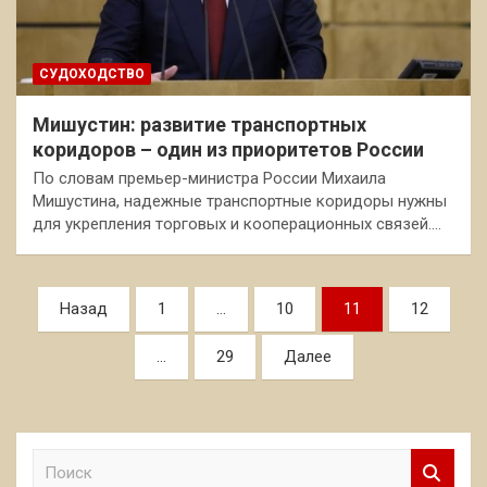
СУДОХОДСТВО
Мишустин: развитие транспортных
коридоров – один из приоритетов России
По словам премьер-министра России Михаила
Мишустина, надежные транспортные коридоры нужны
для укрепления торговых и кооперационных связей.…
Пагинация
Назад
1
…
10
11
12
записей
…
29
Далее
П
о