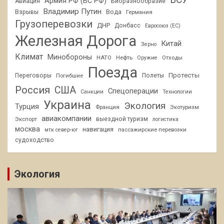
Армия РФ (ВС РФ)
Авиация
Биоразнообразие
Владимир Путин
Взрывы
Вода
Германия
Грузоперевозки
ДНР
Донбасс
Евросоюз (ЕС)
Железная Дорога
Китай
Зерно
Климат
Минобороны
НАТО
Нефть
Отходы
Оружие
Поезда
Протесты
Переговоры
Погибшие
Полеты
Россия
США
Спецоперации
Санкции
Технологии
Украина
Экология
Турция
Франция
Экотуризм
авиакомпании
Экспорт
выездной туризм
логистика
москва
навигация
пассажирские перевозки
мтк север-юг
судоходство
Экология