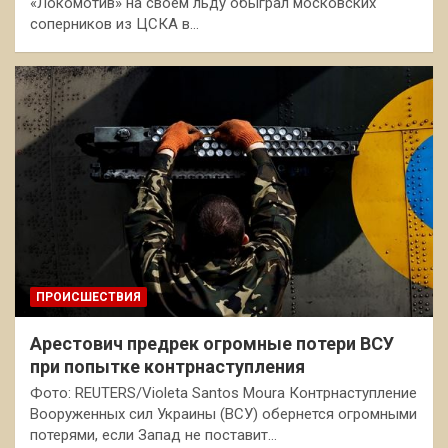
«Локомотив» на своем льду обыграл московских
соперников из ЦСКА в…
ПРОИСШЕСТВИЯ
Арестович предрек огромные потери ВСУ
при попытке контрнаступления
Фото: REUTERS/Violeta Santos Moura Контрнаступление
Вооруженных сил Украины (ВСУ) обернется огромными
потерями, если Запад не поставит…